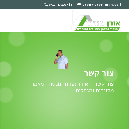
054-4340361
oren@orenimun.co.il
צור קשר
צור קשר - אורן מזרחי מנטור ומאמן
מתווכים ומנהלים