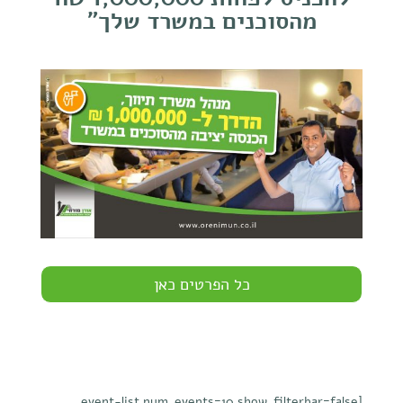
מהסוכנים במשרד שלך"
כל הפרטים כאן
[event-list num_events=10 show_filterbar=false