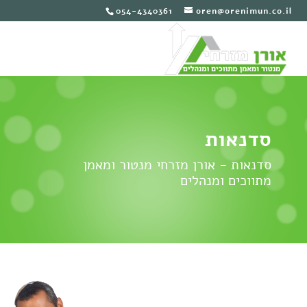
054-4340361
oren@orenimun.co.il
סדנאות
סדנאות - אורן מזרחי מנטור ומאמן
מתווכים ומנהלים