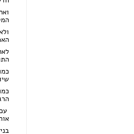
חדש
ואח
המט
ולאחר כ-
האפ
לאח
התו
כמו
שיו
כמו
הרג
עכש
אות
בני