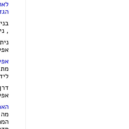
לאח
הגד
, נ
אפש
אפש
מתו
ליד
דרך
אפק
האפ
המח