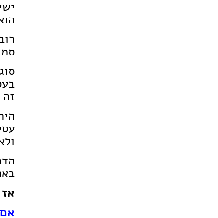
ישי
הוא
רוב
סמך
סוג
בעס
זה 
הית
עסק
ולא
הדר
באח
אז 
אם 