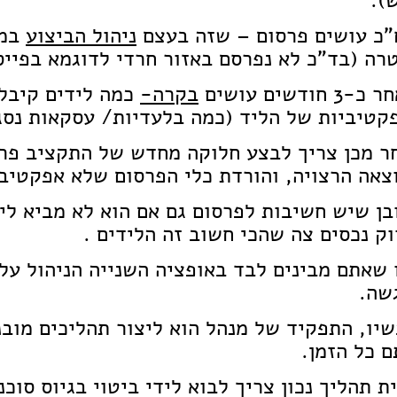
).
"כ עושים פרסום – שזה בעצם
ניהול הביצוע
במס
רה (בד"כ לא נפרסם באזור חרדי לדוגמא בפייס
3 חודשים עושים
בקרה-
כמה לידים קיבלת
קטיביות של הליד (כמה בלעדיות/ עסקאות נסג
ר מכן צריך לבצע חלוקה מחדש של התקציב פרס
צאה הרצויה, והורדת כלי הפרסום שלא אפקטיב
בן שיש חשיבות לפרסום גם אם הוא לא מביא לי
וק נכסים צה שהכי חשוב זה הלידים .
 שאתם מבינים לבד באופציה השנייה הניהול על 
שה.
יו, התפקיד של מנהל הוא ליצור תהליכים מובנ
ם כל הזמן.
ית תהליך נכון צריך לבוא לידי ביטוי בגיוס סוכ