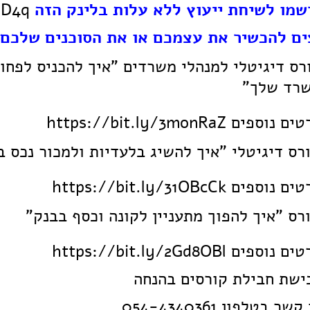
שמו לשיחת ייעוץ ללא עלות בלינק הזה
https://bit.ly/32CqD4q
ים להכשיר את עצמכם או את הסוכנים שלכם
רד שלך"
טים נוספים
https://bit.ly/3monRaZ
רס דיגיטלי "איך להשיג בלעדיות ולמכור נכס ב-90 יום בלב
טים נוספים
https://bit.ly/31OBcCk
רס "איך להפוך מתעניין לקונה וכסף בבנק"
טים נוספים
https://bit.ly/2Gd8OBl
ישת חבילת קורסים בהנחה
שר בטלפון 054-4340361