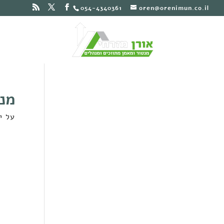
054-4340361
oren@orenimun.co.il
מנה
על י