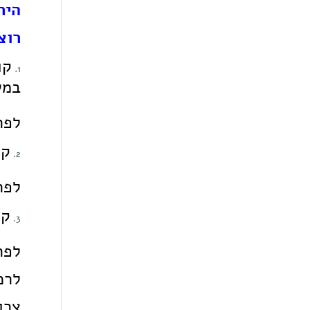
היר
רוצ
במש
לפר
קו
לפר
קו
לפר
לרכ
צרו ק