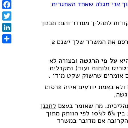
וך אני מגלה שאחד האתגרים
tsApp
cebook
פכים מקבץ נקודות לתהליך מסודר והם: תכנון
witter
nkedIn
ניתן דוגמא ממשרד תיווך: אם אתה כמנהל רוצה לפרסם את המשרד שלך ישנם 2
Share
היא
על פי הרגשה
ובצורה לא
טרנט ולוחות ועוד) ומקבלים
ם אומרים שהשוק שקט מידי .
ולא באמת יודעים איזה פרסום
גשה.
הליכית. מה שאומר בעצם
לתכנן
מה התקציב הפרסום השנתי של המשרד שלך (בד"כ בין 6% ל10% לפי הוותק מתוך
 הקרובה אם מדובר במשרד